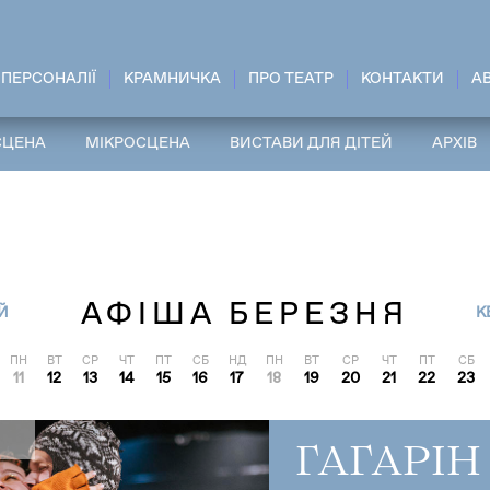
ПЕРСОНАЛІЇ
КРАМНИЧКА
ПРО ТЕАТР
КОНТАКТИ
A
СЦЕНА
МІКРОСЦЕНА
ВИСТАВИ ДЛЯ ДІТЕЙ
АРХІВ
АФІША БЕРЕЗНЯ
Й
К
ПН
ВТ
СР
ЧТ
ПТ
СБ
НД
ПН
ВТ
СР
ЧТ
ПТ
СБ
11
12
13
14
15
16
17
18
19
20
21
22
23
ГАГАРІН