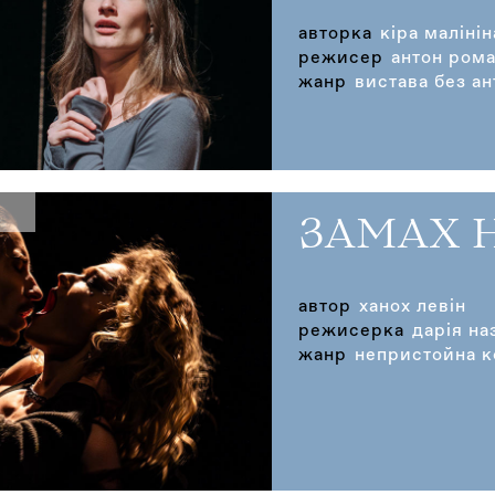
авторка
кіра малінін
режисер
антон ром
жанр
вистава без ан
ЗАМАХ 
автор
ханох левін
режисерка
дарія на
жанр
непристойна к