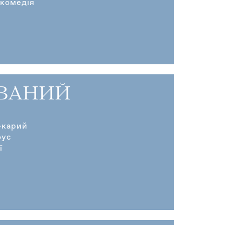
 комедія
ВАНИЙ
-карий
оус
ї