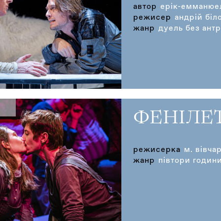
автор
ерік-емманюе
режисер
андрій біл
жанр
дуель без ант
ФЕНІЛЕ
режисерка
м. вівча
жанр
півтори години