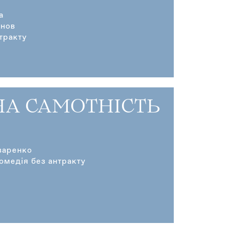
а
анов
тракту
НА САМОТНІСТЬ
заренко
омедія без антракту