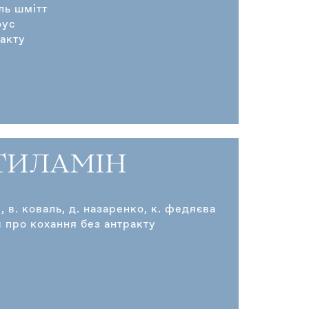
ль шмітт
оус
ракту
ТИЛАМІН
р, в. коваль, д. назаренко, к. федяєва
 про кохання без антракту