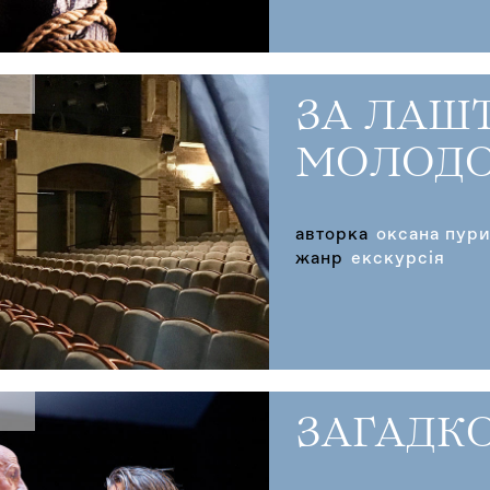
ЗА ЛАШ
МОЛОДО
авторка
оксана пур
жанр
екскурсія
ЗАГАДКО