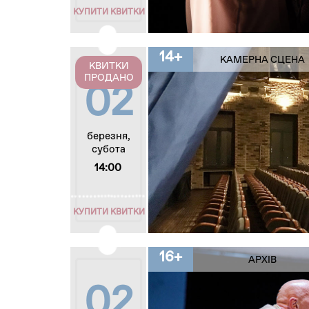
КУПИТИ КВИТКИ
14+
КАМЕРНА СЦЕНА
КВИТКИ
ПРОДАНО
02
березня,
субота
14:00
КУПИТИ КВИТКИ
16+
АРХІВ
02