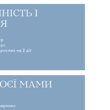
НІСТЬ І
Я
ер
оус
рослих на 2 дії
МОЄЇ МАМИ
заренко