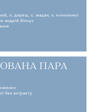
вий, л. дереш, с. жадан, є. кононенко
к андрій білоус
ання
ОВАНА ПАРА
роженко
ії без антракту