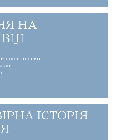
НЯ НА
ІВЦІ
ка-основ’яненко
аков
ї
ІРНА ІСТОРІЯ
Я