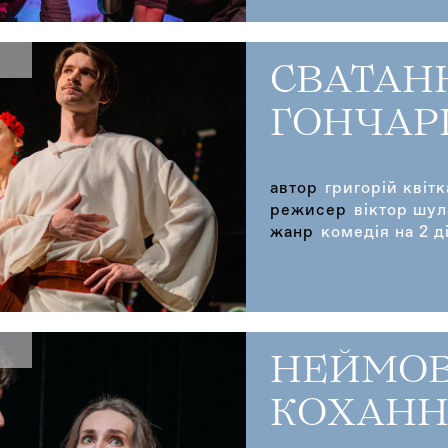
СВАТАН
ГОНЧАР
автор
григорій квіт
режисер
віктор шул
жанр
комедія на 2 ді
НЕЙМОВ
КОХАНН