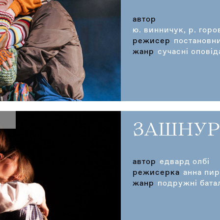
автор
ю. винничук, р. горо
режисер
постановни
жанр
сучасні оповід
ЗАШНУР
автор
едвард олбі
режисерка
анна пи
жанр
подружні батал