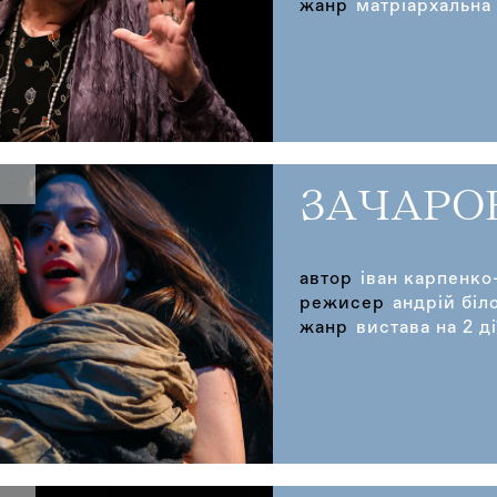
жанр
матріархальна
ЗАЧАРО
автор
іван карпенко
режисер
андрій біл
жанр
вистава на 2 ді