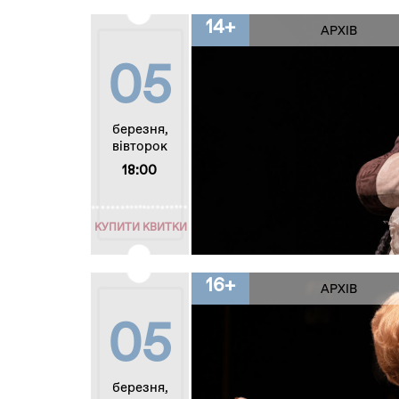
14+
АРХІВ
05
березня,
вівторок
18:00
КУПИТИ КВИТКИ
16+
АРХІВ
05
березня,