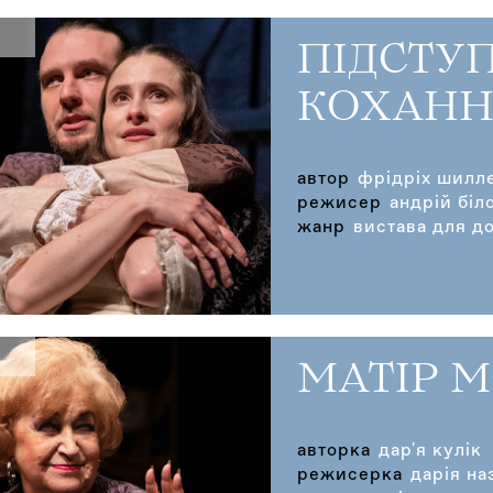
ПІДСТУП
КОХАНН
автор
фрідріх шилл
режисер
андрій біл
жанр
вистава для до
МАТІР 
авторка
дар'я кулік
режисерка
дарія на