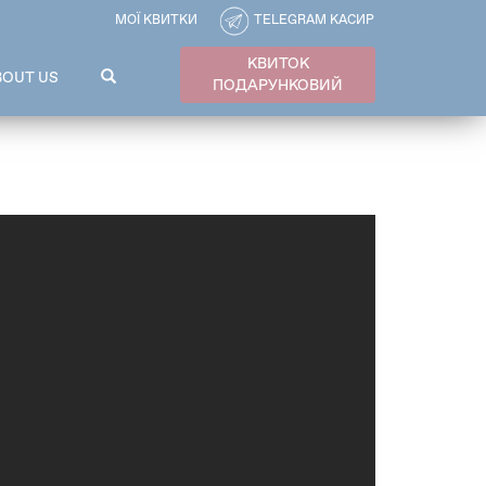
МОЇ КВИТКИ
TELEGRAM КАСИР
КВИТОК
ПОШУКОВА
BOUT US
ПОДАРУНКОВИЙ
ФОРМА
Пошук