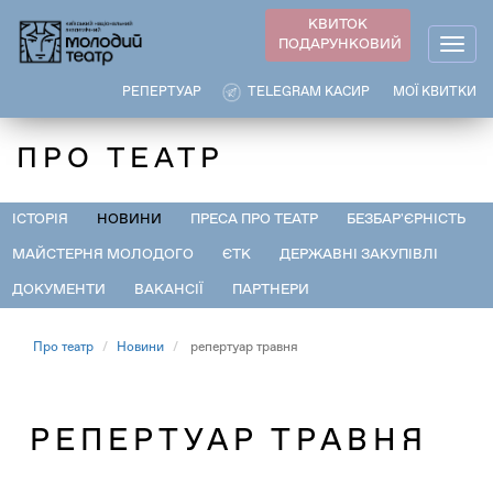
Перейти
КВИТОК
до
ПОДАРУНКОВИЙ
Togg
основного
navig
вмісту
РЕПЕРТУАР
TELEGRAM КАСИР
МОЇ КВИТКИ
ПРО ТЕАТР
ІСТОРІЯ
НОВИНИ
ПРЕСА ПРО ТЕАТР
БЕЗБАР'ЄРНІСТЬ
МАЙСТЕРНЯ МОЛОДОГО
ЄТК
ДЕРЖАВНІ ЗАКУПІВЛІ
ДОКУМЕНТИ
ВАКАНСІЇ
ПАРТНЕРИ
Про театр
Новини
репертуар травня
РЕПЕРТУАР ТРАВНЯ