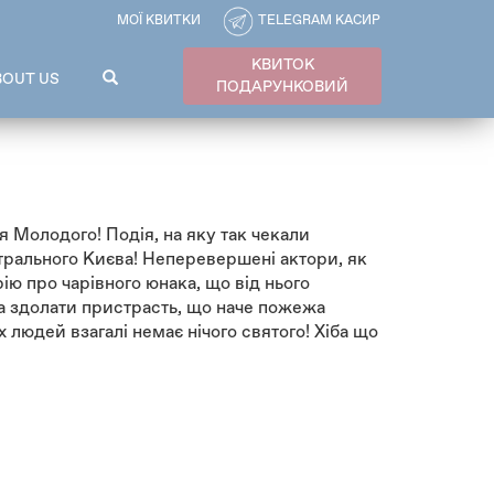
МОЇ КВИТКИ
TELEGRAM КАСИР
КВИТОК
ПОШУКОВА
BOUT US
ПОДАРУНКОВИЙ
ФОРМА
Пошук
я Молодого! Подія, на яку так чекали
атрального Києва! Неперевершені актори, як
рію про чарівного юнака, що від нього
а здолати пристрасть, що наче пожежа
юдей взагалі немає нічого святого! Хіба що