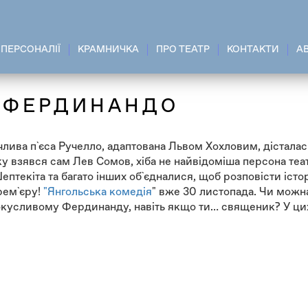
ПЕРСОНАЛІЇ
КРАМНИЧКА
ПРО ТЕАТР
КОНТАКТИ
A
ІД ФЕРДИНАНДО
лива п`єса Ручелло, адаптована Львом Хохловим, дісталас
ку взявся сам Лев Сомов, хіба не найвідоміша персона те
Шептекіта та багато інших об`єдналися, щоб розповісти істо
рем`єру!
"Янгольська комедія
" вже 30 листопада. Чи можн
кусливому Фердинанду, навіть якщо ти… священик? У цих л