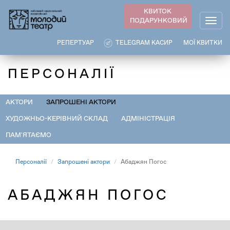
Перейти
КВИТОК
до
ПОДАРУНКОВИЙ
Togg
основного
navig
вмісту
РЕПЕРТУАР
TELEGRAM КАСИР
МОЇ КВИТКИ
ПЕРСОНАЛІЇ
АКТОРИ
ЗАПРОШЕНІ АКТОРИ
ХУДОЖНЬО-КЕРІВНИЙ СКЛАД
АДМІНІСТРАЦІЯ
ПАМ'ЯТАЄМО
Персоналії
Запрошені актори
Абаджян Погос
АБАДЖЯН ПОГОС