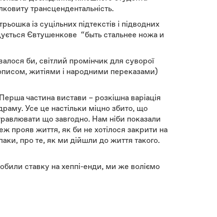
лковиту трансцендентальність.
рьошка із суцільних підтекстів і підводних
гадується Євтушенкове “быть стальнее ножа и
алося би, світлий промінчик для суворої
літописом, житіями і народними переказами)
Перша частина вистави – розкішна варіація
драму. Усе це настільки міцно збито, що
етравлювати що завгодно. Нам ніби показали
ж прояв життя, як би не хотілося закрити на
впаки, про те, як ми дійшли до життя такого.
робили ставку на хеппі-енди, ми же воліємо