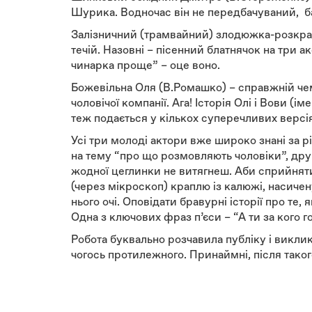
Шурика. Водночас він не передбачуваний, ба
Залізничний (трамвайний) злодюжка-розкрадач
течій. Назовні – пісенний блатнячок на три 
чинарка проще” – оце воно.
Божевільна Оля (В.Ромашко) – справжній чем
чоловічої компанії. Ага! Історія Олі і Вови 
теж подається у кількох суперечливих версіях
Усі три молоді актори вже широко знані за 
на тему “про що розмовляють чоловіки”, друг
жодної цеглинки не витягнеш. Аби сприйняти 
(через мікроскоп) краплю із калюжі, насиче
нього очі. Оповідати бравурні історії про те,
Одна з ключових фраз п’єси – “А ти за кого 
Робота буквально розчавила публіку і виклик
чогось протилежного. Принаймні, після тако