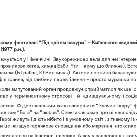
кому фестивалі “Під цвітом сакури” – Київського академі
1977 р.н.).
ажується у Німеччині. Звукорежисер вела для неї Інтерне
е пряникова хатка, хижка Баби-Яги – кому що ближче). Ес
лізмом (Б.Грабал, Ю.Винничук). Актори постійно балансуют
ілігранна, від глибини перевтілення – просто мурашки по 
 коли ампутований орган продовжує сприйматися як ще і
иве у перманентному стресові – й індивідуальному, і соціа
 Пасхою. Ф.Достоєвський хотів завершити “Злочин і кару”
ив там “Бога” на “любов”. Спектакль саме про ці несповід
ерої живуть і діють нібито і в умовному світі, зітканому із 
 це нагадує гарячкове сновидіння або марення інтоксиков
идається на Івасика-Телесика, Алісу у задзеркаллі, кос