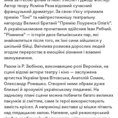
зняв за п’єсою фільм із Кейт Уінслет і Джоді Фостер.
Автор твору Ясміна Реза відомий сучасний
французький драматург. За свою п’єсу отримала
премію “Тоні” та найпрестижнішу театральну
нагороду Великої Британії “Премію Лоуренса Олів’є”.
А українськомовне прочитання здійснив Іван Рябчий.
“Різанина” — історія двох батьківських пар, які
знайомляться після того, як їхні сини зійшлися у
шкільній бійці. Ввічлива розмова дорослих людей
згодом переростає в емоційні зізнання і взаємні
звинувачення.
Разом із Р. Зюбіною, виконавицею ролі Вероніки, на
сцені відомі актори театру і кіно — заслужена
артистка України Ірма Вітовська, Анатолій Сомик,
Олександр Ромашко. Створені ними образи дуже
близькі й зрозумілі українському глядачеві. На
задньому плані сцени можна побачити багато великих
пакунків зі сміттям, саме їх герої використовують
замість крісел. А наприкінці вистави ці мішки літають
над глядацькою залою. Напевне, цей режисерський