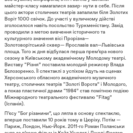
майстер-класу намагалися зазир- нути в себе. Після
цього актори столичних театрів запалили біля Золотих
Воріт 1000 свічок. До участі у вуличному дійстві
зголосилося навіть посольство Туркменістану. Захід
проводили з метою вивчення історичного та
культурного значення вісі Прорізна—
Золотоворітський сквер— Ярославів вал—Львівська
площа. Того ж дня відбулася перша прем’єра нового
сезону в Київському академічному Молодому театрі.
Виставу “Різня” поставила молодий режисер Влада
Бєлозоренко. Її спектаклі з успіхом йдуть на сценах
Херсонського обласного академічного музичного
театру, столичних театрів “Золоті Ворота” і Молодого,
а показ пластичної драми “1984” став помітною подією
Міжнародного театрального фестивалю “Fitag”
(Іспанія).
П’єсу “Бог різанини”, що лягла в основу спектаклю,
вперше поставили 10 років тому в Цюріху. Потім —
Париж, Лондон, Нью-Йорк. 2011-го Роман Поланськи