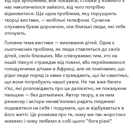
хід був зроблений, аби показати, стільки у кожного з
нас накопичилося зайвого, від чого потрібно
відмовитися. Ще одна проблема, яку порушують
творці вистави, — мобільні телефони. Сучасна
слухавка буває дорожчою, ніж близькі люди, які тебе
оточують.
Головна тема вистави — виховання дітей. Одна з
сьогочасних проблем, як люди ставляться до своїх
дітей, своїх близьких. Ми співчуваємо тим, хто на
іншій півкулі страждає від повені, або переймаємося
голодуючими дітьми в Африці, але не помічаємо, що
рідні люди поряд із нами страждають, що їм самотньо,
що вони потребують нашої уваги. Не так вже багато
п’єс, які розповідають про це делікатно, не показуючи
пальцем — без догматики. Автор твору, а за ним
режисер і актори ненав’язливо радять глядачеві
подивитися на себе і подумати, що ж відбувається в
його житті. Це розмова про те, чому ми так жорстоко
живемо і чому любимо в собі цього “бога різні”.