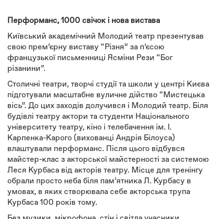
Перформанс, 1000 свічок і нова вистава
Київський академічний Молодий театр презентував
свою прем’єрну виставу “Різня” за п’єсою
французької письменниці Ясміни Рези “Бог
різанини”.
Столичні театри, творчі студії та школи у центрі Києва
підготували масштабне вуличне дійство “Мистецька
вісь”. До цих заходів долучився і Молодий театр. Біля
будівлі театру актори та студенти Національного
університету театру, кіно і телебачення ім. І.
Карпенка-Карого (вихованці Андрія Білоуса)
влаштували перформанс. Після цього відбувся
майстер-клас з акторської майстерності за системою
Леся Курбаса від акторів театру. Місце для тренінгу
обрали просто неба біля пам’ятника Л. Курбасу в
умовах, в яких створювала себе акторська трупа
Курбаса 100 років тому.
Без музики, мікрофона, стін і світла учасники