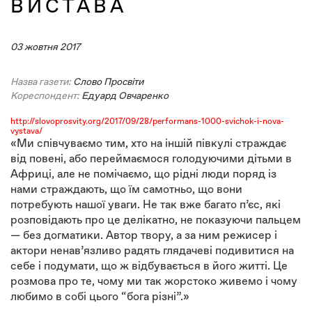
ВИСТАВА
03 жовтня 2017
Назва газети:
Слово Просвіти
Кореспондент:
Едуард Овчаренко
http://slovoprosvity.org/2017/09/28/performans-1000-svichok-i-nova-
vystava/
«Ми співчуваємо тим, хто на іншій півкулі страждає
від повені, або переймаємося голодуючими дітьми в
Африці, але не помічаємо, що рідні люди поряд із
нами страждають, що їм самотньо, що вони
потребують нашої уваги. Не так вже багато п’єс, які
розповідають про це делікатно, не показуючи пальцем
— без догматики. Автор твору, а за ним режисер і
актори ненав’язливо радять глядачеві подивитися на
себе і подумати, що ж відбувається в його житті. Це
розмова про те, чому ми так жорстоко живемо і чому
любимо в собі цього “бога різні”.»