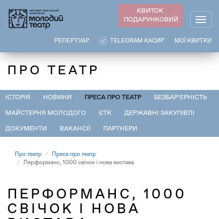
Перейти
КВИТОК
до
ПОДАРУНКОВИЙ
Togg
основного
navig
вмісту
РЕПЕРТУАР
TELEGRAM КАСИР
МОЇ КВИТКИ
ПРО ТЕАТР
ІСТОРІЯ
НОВИНИ
ПРЕСА ПРО ТЕАТР
БЕЗБАР'ЄРНІСТЬ
МАЙСТЕРНЯ МОЛОДОГО
ЄТК
ДЕРЖАВНІ ЗАКУПІВЛІ
ДОКУМЕНТИ
ВАКАНСІЇ
ПАРТНЕРИ
Про театр
Преса про театр
Перформанс, 1000 свічок і нова вистава
ПЕРФОРМАНС, 1000
СВІЧОК І НОВА