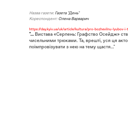
Назва газети:
Газета "День"
Кореспондент:
Олена Варварич
https://day.kyiv.ua/uk/article/kultura/pro-bozhevilnu-lyubov-i
"...
Вистава «Серпень: Графство Осейдж» ство
чисельними трюками. Та, врешті, уся ця акт
поімпровізувати з нею на тему щастя..."