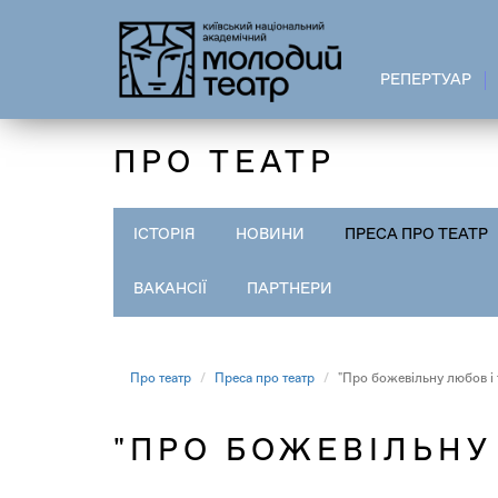
Перейти
до
основного
РЕПЕРТУАР
вмісту
ПРО ТЕАТР
ІСТОРІЯ
НОВИНИ
ПРЕСА ПРО ТЕАТР
ВАКАНСІЇ
ПАРТНЕРИ
Про театр
Преса про театр
"Про божевільну любов і
"ПРО БОЖЕВІЛЬНУ