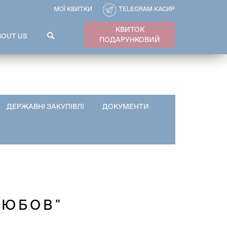
МОЇ КВИТКИ
TELEGRAM КАСИР
КВИТОК
ПОШУКОВА
BOUT US
ПОДАРУНКОВИЙ
ФОРМА
Пошук
ДЕРЖАВНІ ЗАКУПІВЛІ
ДОКУМЕНТИ
ЛЮБОВ"