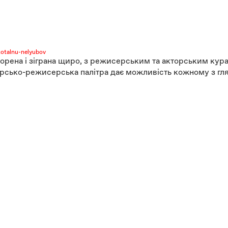
-totalnu-nelyubov
рена і зіграна щиро, з режисерським та
акторським кура
орсько-режисерська палітра дає можливість кожному з гл