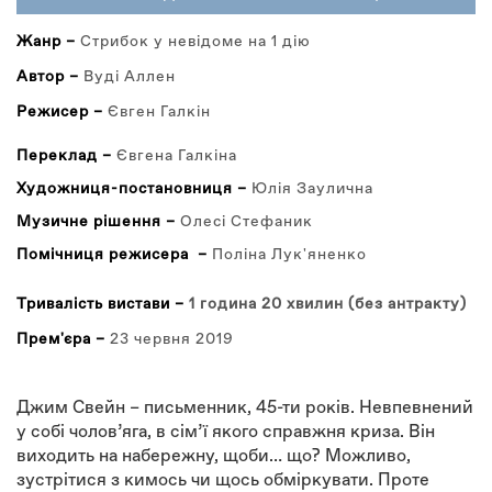
ВКЛАДКА)
Жанр –
Стрибок у невідоме на 1 дію
Автор –
Вуді Аллен
Режисер –
Євген Галкін
Переклад –
Євгена Галкіна
Художниця-постановниця –
Юлія Заулична
Музичне рішення –
Олесі Стефаник
Помічниця режисера –
Поліна Лук'яненко
Тривалість вистави –
1 година 20 хвилин (без антракту)
Прем'єра –
23 червня 2019
Джим Свейн – письменник, 45-ти років. Невпевнений
у собі чолов’яга, в сім’ї якого справжня криза. Він
виходить на набережну, щоби… що? Можливо,
зустрітися з кимось чи щось обміркувати. Проте