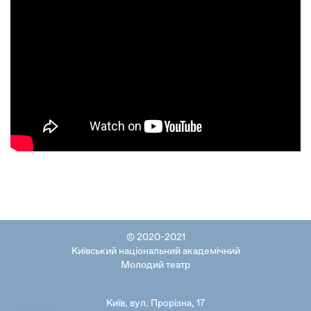
BAZA.ART
PEOPLE
-
'WE'
|
NILS
FRAHM
© 2020-2021
Київський національний академічний
Молодий театр
Київ, вул. Прорізна, 17