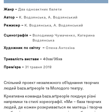
ВКЛАДКА)
Жанр –
Два одноактних балети
Автор –
К. Водзянська, А. Водзянський
Режисер –
К. Водзянська, А. Водзянський
Сценографія –
Володимир Чумаченко, Катерина
Водзянська
Художник по світлу –
Олена Антохіна
Тривалість вистави –
40хв/35хв
Прем'єра –
31 травня 2018
Спільний проект незалежного об’єднання творчих
людей baza.artpeople та Молодого театру.
Креативна команда baza.artpeople поєднує різні
напрямки та стилі хореографії. «Ми – база творчих
людей, де кожен розкривається як митець і творча