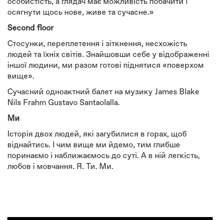
особистість, а глядач має можливість побачити і
осягнути щось нове, живе та сучасне.»
Second floor
Стосунки, переплетення і зіткнення, несхожість
людей та їхніх світів. Знайшовши себе у відображенні
іншої людини, ми разом готові піднятися «поверхом
вище».
Сучасний одноактний балет на музику James Blake
Nils Frahm Gustavo Santaolalla.
Ми
Історія двох людей, які загубилися в горах, щоб
віднайтись. І чим вище ми йдемо, тим глибше
поринаємо і наближаємось до суті. А в ній легкість,
любов і мовчання. Я. Ти. Ми.