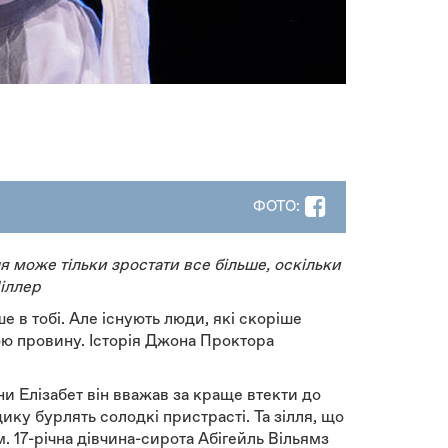
ФОТО:
я може тільки зростати все більше, оскільки
Міллер
е в тобі. Але існують люди, які скоріше
ою провину. Історія Джона Проктора
и Елізабет він вважав за краще втекти до
щику бурлять солодкі пристрасті. Та зілля, що
17-річна дівчина-сирота Абігейль Вільямз