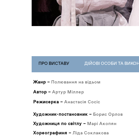
РЕПЕРТУАР
ПРО ВИСТАВУ
(АКТИВНА
ДІЙОВІ ОСОБИ ТА ВИКО
ВКЛАДКА)
Жанр –
Полювання на відьом
Автор –
Артур Міллер
Режисерка –
Анастасія Сосіс
Художник-постановник –
Борис Орлов
Художниця по світлу –
Марі Акопян
Хореографиня –
Ліда Соклакова