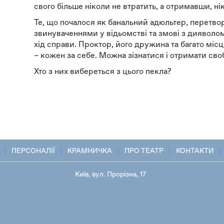
свого більше ніколи не втратить, а отримавши, ні
Те, що почалося як банальний адюльтер, перетво
звинуваченнями у відьомстві та змові з дияволом
хід справи. Проктор, його дружина та багато міс
– кожен за себе. Можна зізнатися і отримати сво
Хто з них вибереться з цього пекла?
ПЕРСОНАЛІЇ
КРАМНИЧКА
ПРО ТЕАТР
КОНТАКТИ
Київ, вул. Прорізна, 17