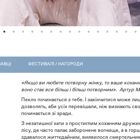
НАВЦІ
ФЕСТИВАЛІ / НАГОРОДИ
«Якщо ви любите потворну жінку, то ваше коханн
воно стає все більш і більш потворним». Артур 
Пекло починається з тебе. І закінчитися може лиш
дозволять, аби усіх перевішали, ніж визнають св
починається зі зради.
З незатишної хати з простиглим коханням дружин
лісу, де часто палає заборонене вогнище, а в гор
здавалося життєдайним, виявилося смертельним. 