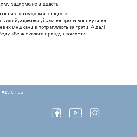
кому задарма не віддасть.
рюється на судовий процес зі
… який, здається, і сам не проти вплинути на
цевих мешканців потрапляють за ґрати. А далі
боду або ж сказати правду і померти.
ABOUT US