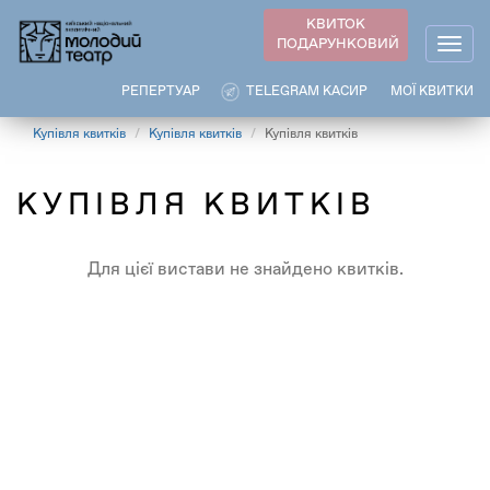
Перейти
КВИТОК
до
ПОДАРУНКОВИЙ
Togg
основного
navig
вмісту
РЕПЕРТУАР
TELEGRAM КАСИР
МОЇ КВИТКИ
Купівля квитків
Купівля квитків
Купівля квитків
КУПІВЛЯ КВИТКІВ
Для цієї вистави не знайдено квитків.