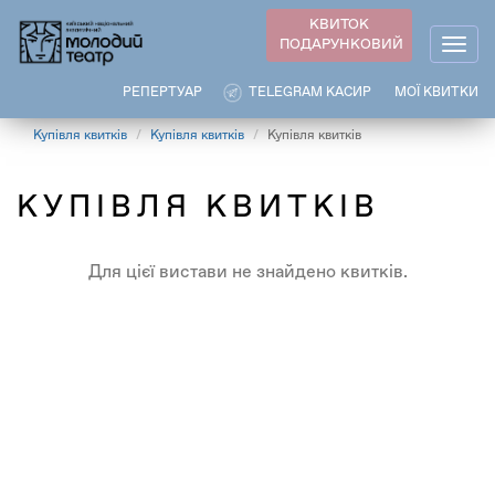
Перейти
КВИТОК
до
ПОДАРУНКОВИЙ
Togg
основного
navig
вмісту
РЕПЕРТУАР
TELEGRAM КАСИР
МОЇ КВИТКИ
Купівля квитків
Купівля квитків
Купівля квитків
КУПІВЛЯ КВИТКІВ
Для цієї вистави не знайдено квитків.