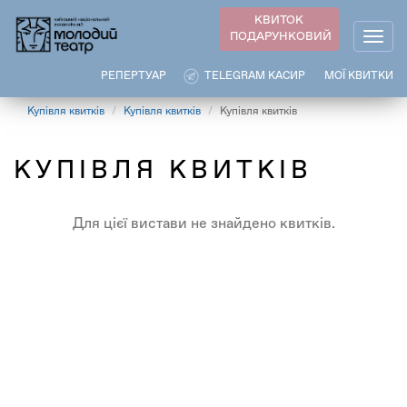
Перейти
КВИТОК
до
ПОДАРУНКОВИЙ
Togg
основного
navig
вмісту
РЕПЕРТУАР
TELEGRAM КАСИР
МОЇ КВИТКИ
Купівля квитків
Купівля квитків
Купівля квитків
КУПІВЛЯ КВИТКІВ
Для цієї вистави не знайдено квитків.