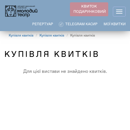
Перейти
КВИТОК
до
ПОДАРУНКОВИЙ
Togg
основного
navig
вмісту
РЕПЕРТУАР
TELEGRAM КАСИР
МОЇ КВИТКИ
Купівля квитків
Купівля квитків
Купівля квитків
КУПІВЛЯ КВИТКІВ
Для цієї вистави не знайдено квитків.