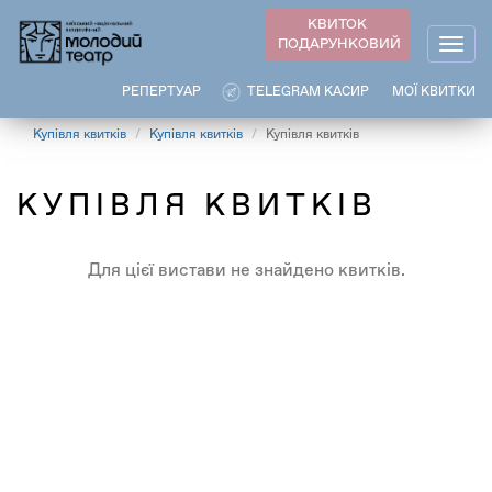
Перейти
КВИТОК
до
ПОДАРУНКОВИЙ
Togg
основного
navig
вмісту
РЕПЕРТУАР
TELEGRAM КАСИР
МОЇ КВИТКИ
Купівля квитків
Купівля квитків
Купівля квитків
КУПІВЛЯ КВИТКІВ
Для цієї вистави не знайдено квитків.