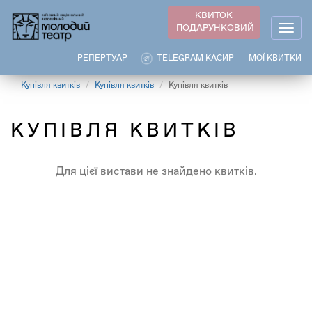
Перейти
КВИТОК
до
ПОДАРУНКОВИЙ
Togg
основного
navig
вмісту
РЕПЕРТУАР
TELEGRAM КАСИР
МОЇ КВИТКИ
Купівля квитків
Купівля квитків
Купівля квитків
КУПІВЛЯ КВИТКІВ
Для цієї вистави не знайдено квитків.