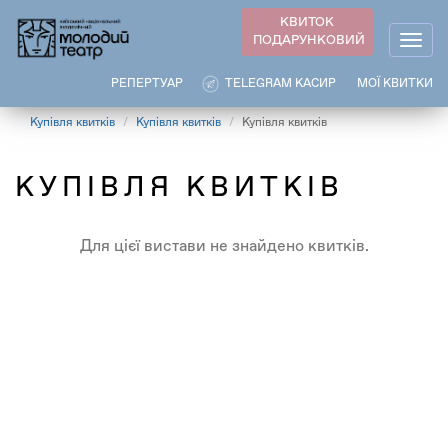
Перейти
КВИТОК
до
ПОДАРУНКОВИЙ
Togg
основного
navig
вмісту
РЕПЕРТУАР
TELEGRAM КАСИР
МОЇ КВИТКИ
Купівля квитків
Купівля квитків
Купівля квитків
КУПІВЛЯ КВИТКІВ
Для цієї вистави не знайдено квитків.