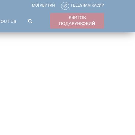
МОЇ КВИТКИ
TELEGRAM КАСИР
КВИТОК
ПОШУКОВА
BOUT US
ПОДАРУНКОВИЙ
ФОРМА
Пошук