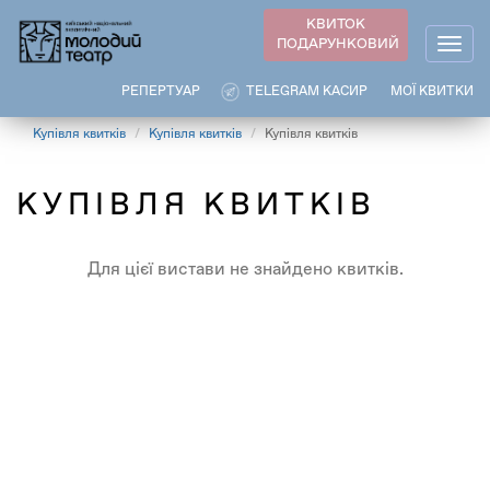
Перейти
КВИТОК
до
ПОДАРУНКОВИЙ
Togg
основного
navig
вмісту
РЕПЕРТУАР
TELEGRAM КАСИР
МОЇ КВИТКИ
Купівля квитків
Купівля квитків
Купівля квитків
КУПІВЛЯ КВИТКІВ
Для цієї вистави не знайдено квитків.