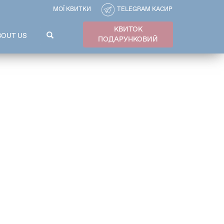
МОЇ КВИТКИ
TELEGRAM КАСИР
КВИТОК
ПОШУКОВА
BOUT US
ПОДАРУНКОВИЙ
ФОРМА
Пошук