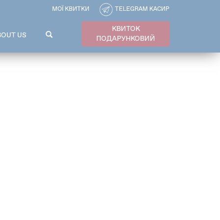
МОЇ КВИТКИ
TELEGRAM КАСИР
КВИТОК
ПОШУКОВА
BOUT US
ПОДАРУНКОВИЙ
ФОРМА
Пошук