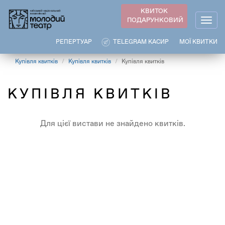
Перейти
КВИТОК
до
ПОДАРУНКОВИЙ
Togg
основного
navig
вмісту
РЕПЕРТУАР
TELEGRAM КАСИР
МОЇ КВИТКИ
Купівля квитків
Купівля квитків
Купівля квитків
КУПІВЛЯ КВИТКІВ
Для цієї вистави не знайдено квитків.