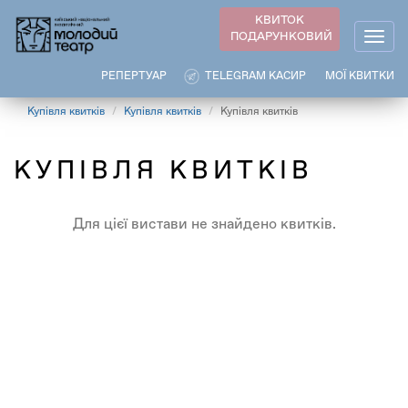
Перейти
КВИТОК
до
ПОДАРУНКОВИЙ
Togg
основного
navig
вмісту
РЕПЕРТУАР
TELEGRAM КАСИР
МОЇ КВИТКИ
Купівля квитків
Купівля квитків
Купівля квитків
КУПІВЛЯ КВИТКІВ
Для цієї вистави не знайдено квитків.