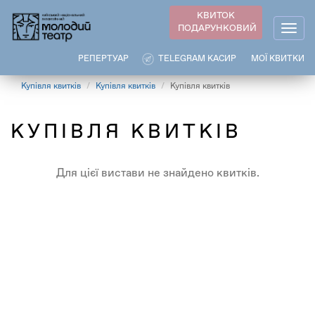
Перейти
КВИТОК
до
ПОДАРУНКОВИЙ
Togg
основного
navig
вмісту
РЕПЕРТУАР
TELEGRAM КАСИР
МОЇ КВИТКИ
Купівля квитків
Купівля квитків
Купівля квитків
КУПІВЛЯ КВИТКІВ
Для цієї вистави не знайдено квитків.