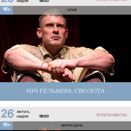
КУПИТИ КВИТКИ
неділя
18:00
16+
АРХІВ
НІЧ ГЕЛЬВЕРА. СВОЛОТА
26
лютого,
КУПИТИ КВИТКИ
неділя
18:00
16+
МІКРОСЦЕНА