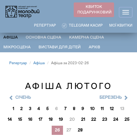
Перейти
КВИТОК
до
ПОДАРУНКОВИЙ
Togg
основного
navig
вмісту
РЕПЕРТУАР
TELEGRAM КАСИР
МОЇ КВИТКИ
АФІША
ОСНОВНА СЦЕНА
КАМЕРНА СЦЕНА
МІКРОСЦЕНА
ВИСТАВИ ДЛЯ ДІТЕЙ
АРХІВ
Репертуар
Афіша
Афіша за 2023-02-26
АФІША ЛЮТОГО
CІЧЕНЬ
БЕРЕЗЕНЬ
1
2
3
4
5
6
7
8
9
10
11
12
13
14
15
16
17
18
19
20
21
22
23
24
25
26
27
28