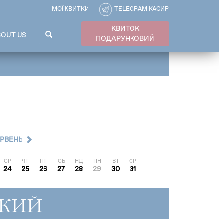
МОЇ КВИТКИ
TELEGRAM КАСИР
КВИТОК
ПОШУКОВА
BOUT US
ПОДАРУНКОВИЙ
ФОРМА
Пошук
ЕРВЕНЬ
СР
ЧТ
ПТ
СБ
НД
ПН
ВТ
СР
24
25
26
27
28
29
30
31
КИЙ