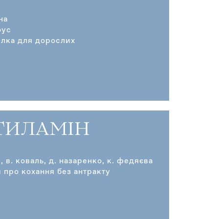
на
оус
лка для дорослих
ТИЛАМІН
р, в. коваль, д. назаренко, к. федяєва
 про кохання без антракту