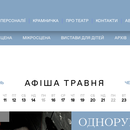
ПЕРСОНАЛІЇ
КРАМНИЧКА
ПРО ТЕАТР
КОНТАКТИ
A
СЦЕНА
МІКРОСЦЕНА
ВИСТАВИ ДЛЯ ДІТЕЙ
АРХІВ
АФІША ТРАВНЯ
НЬ
Ч
ЧТ
ПТ
СБ
НД
ПН
ВТ
СР
ЧТ
ПТ
СБ
НД
ПН
ВТ
11
12
13
14
15
16
17
18
19
20
21
22
23
ОДНОРУ