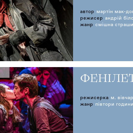
автор
мартін мак-до
режисер
андрій біл
жанр
смішна страши
ФЕНІЛЕ
режисерка
м. вівча
жанр
півтори години