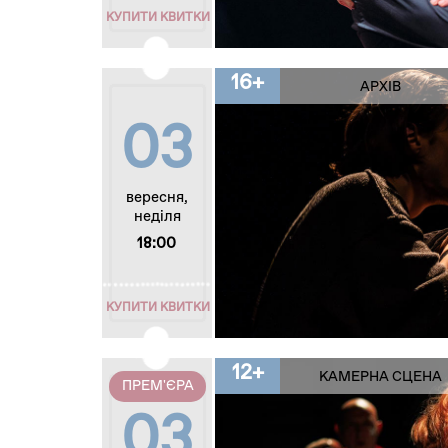
КУПИТИ КВИТКИ
16+
АРХІВ
03
вересня,
неділя
18:00
КУПИТИ КВИТКИ
12+
КАМЕРНА СЦЕНА
ПРЕМ'ЄРА
03