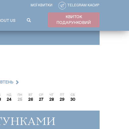
МОЇ КВИТКИ
TELEGRAM КАСИР
КВИТОК
ПОШУКОВА
BOUT US
ПОДАРУНКОВИЙ
ФОРМА
Пошук
ВТЕНЬ
Б
НД
ПН
ВТ
СР
ЧТ
ПТ
СБ
3
24
25
26
27
28
29
30
ТУНКАМИ