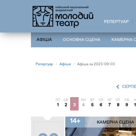
Перейти
до
основного
РЕПЕРТУАР
вмісту
АФІША
ОСНОВНА СЦЕНА
КАМЕРНА 
Репертуар
Афіша
Афіша за 2023-09-03
СЕРП
ПТ
СБ
НД
ПН
ВТ
СР
ЧТ
ПТ
СБ
1
2
3
4
5
6
7
8
9
14+
КАМЕРНА СЦЕНА