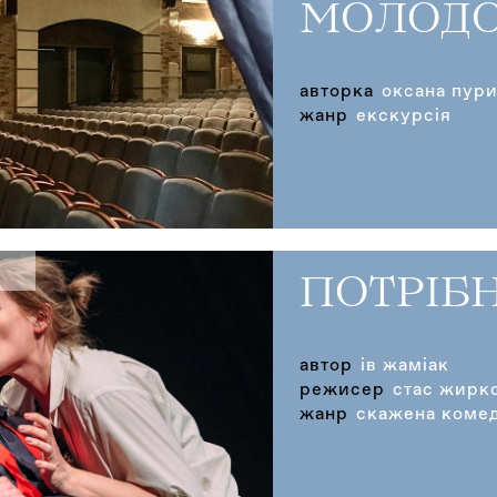
МОЛОДО
авторка
оксана пур
жанр
екскурсія
ПОТРІБН
автор
ів жаміак
режисер
стас жирк
жанр
скажена комеді