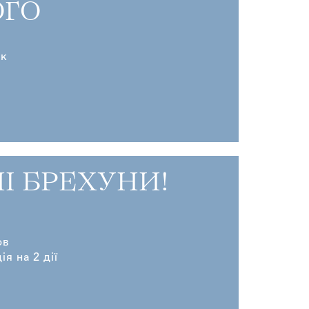
ГО
ик
І БРЕХУНИ!
ов
я на 2 дії