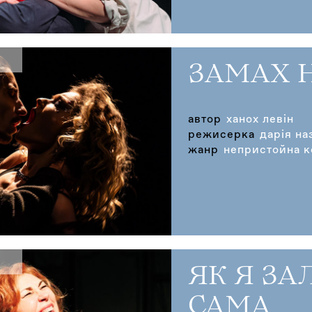
ЗАМАХ 
автор
ханох левін
режисерка
дарія на
жанр
непристойна к
ЯК Я З
САМА