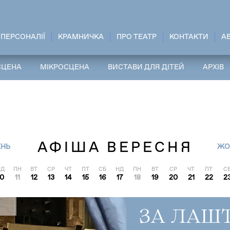
ПЕРСОНАЛІЇ
КРАМНИЧКА
ПРО ТЕАТР
КОНТАКТИ
A
СЦЕНА
МІКРОСЦЕНА
ВИСТАВИ ДЛЯ ДІТЕЙ
АРХІВ
АФІША ВЕРЕСНЯ
ЕНЬ
ЖО
НД
ПН
ВТ
СР
ЧТ
ПТ
СБ
НД
ПН
ВТ
СР
ЧТ
ПТ
С
10
11
12
13
14
15
16
17
18
19
20
21
22
2
ЗА ЛАШ