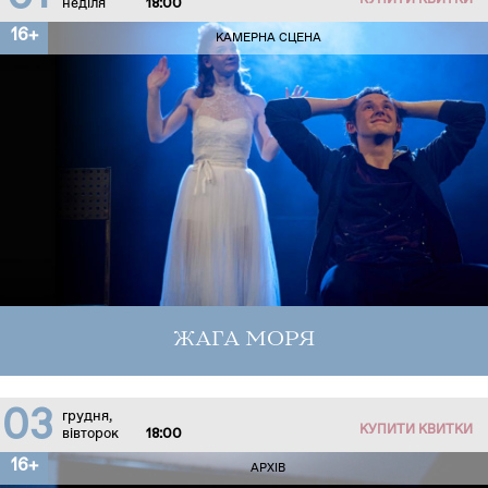
КУПИТИ КВИТКИ
неділя
18:00
16+
КАМЕРНА СЦЕНА
ЖАГА МОРЯ
03
грудня,
КУПИТИ КВИТКИ
вівторок
18:00
16+
АРХІВ