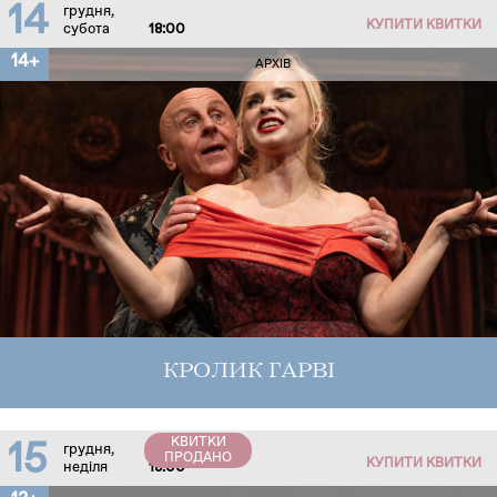
14
грудня,
КУПИТИ КВИТКИ
субота
18:00
14+
АРХІВ
КРОЛИК ГАРВІ
КВИТКИ
15
грудня,
ПРОДАНО
КУПИТИ КВИТКИ
неділя
18:00