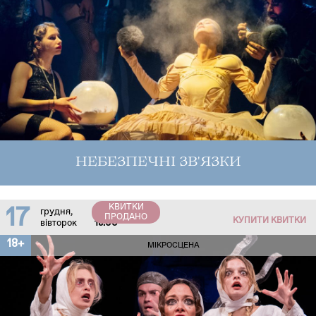
НЕБЕЗПЕЧНІ ЗВ'ЯЗКИ
КВИТКИ
17
грудня,
ПРОДАНО
КУПИТИ КВИТКИ
вівторок
18:00
18+
МІКРОСЦЕНА