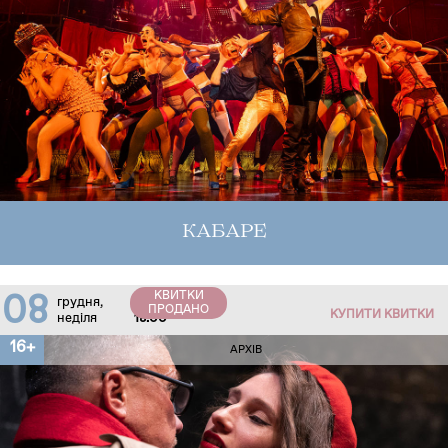
КАБАРЕ
КВИТКИ
08
грудня,
ПРОДАНО
КУПИТИ КВИТКИ
неділя
18:00
16+
АРХІВ