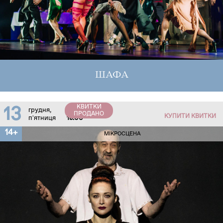
ШАФА
КВИТКИ
13
грудня,
ПРОДАНО
КУПИТИ КВИТКИ
п'ятниця
18:00
14+
МІКРОСЦЕНА