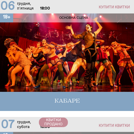
06
грудня,
КУПИТИ КВИТКИ
п'ятниця
18:00
18+
ОСНОВНА СЦЕНА
КАБАРЕ
КВИТКИ
07
грудня,
ПРОДАНО
КУПИТИ КВИТКИ
субота
18:00