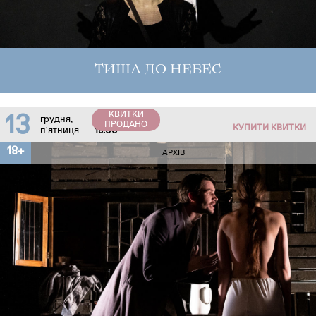
ТИША ДО НЕБЕС
КВИТКИ
13
грудня,
ПРОДАНО
КУПИТИ КВИТКИ
п'ятниця
18:00
18+
АРХІВ