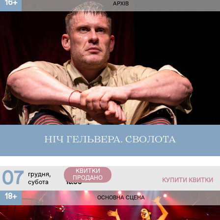
16+
АРХІВ
НІЧ ГЕЛЬВЕРА. СВОЛОТА
КВИТКИ
07
грудня,
ПРОДАНО
КУПИТИ КВИТКИ
субота
18:00
18+
ОСНОВНА СЦЕНА