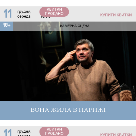
КВИТКИ
11
грудня,
ПРОДАНО
КУПИТИ КВИТКИ
середа
18:00
18+
КАМЕРНА СЦЕНА
ВОНА ЖИЛА В ПАРИЖІ
КВИТКИ
11
грудня,
ПРОДАНО
КУПИТИ КВИТКИ