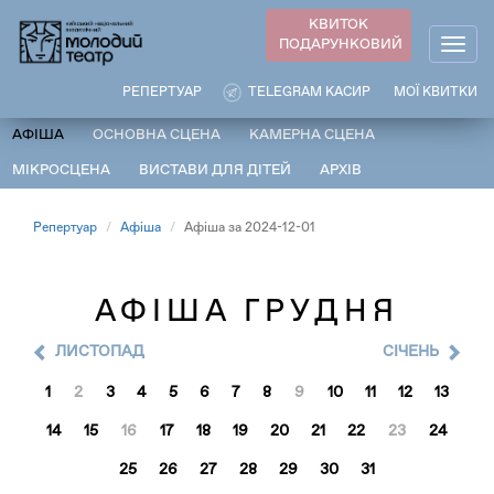
Перейти
КВИТОК
до
ПОДАРУНКОВИЙ
Togg
основного
navig
вмісту
РЕПЕРТУАР
TELEGRAM КАСИР
МОЇ КВИТКИ
АФІША
ОСНОВНА СЦЕНА
КАМЕРНА СЦЕНА
МІКРОСЦЕНА
ВИСТАВИ ДЛЯ ДІТЕЙ
АРХІВ
Репертуар
Афіша
Афіша за 2024-12-01
АФІША ГРУДНЯ
ЛИСТОПАД
CІЧЕНЬ
1
2
3
4
5
6
7
8
9
10
11
12
13
14
15
16
17
18
19
20
21
22
23
24
25
26
27
28
29
30
31