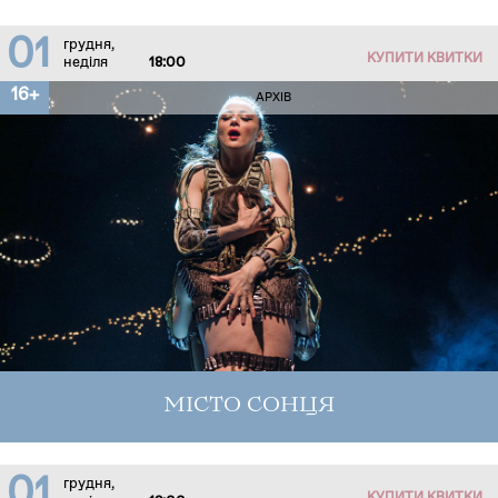
01
грудня,
КУПИТИ КВИТКИ
неділя
18:00
16+
АРХІВ
МІСТО СОНЦЯ
01
грудня,