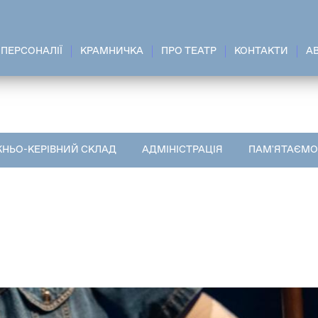
ПЕРСОНАЛІЇ
КРАМНИЧКА
ПРО ТЕАТР
КОНТАКТИ
A
НЬО-КЕРІВНИЙ СКЛАД
АДМІНІСТРАЦІЯ
ПАМ'ЯТАЄМО