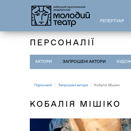
Перейти
до
основного
РЕПЕРТУАР
вмісту
ПЕРСОНАЛІЇ
АКТОРИ
ЗАПРОШЕНІ АКТОРИ
ХУДОЖ
Персоналії
Запрошені актори
Кобалія Мішіко
КОБАЛІЯ МІШІКО