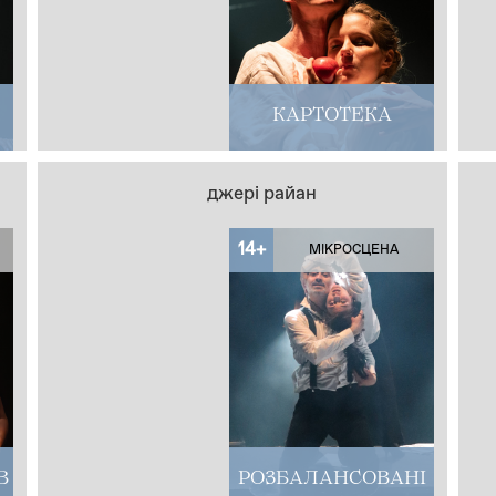
КАРТОТЕКА
джері райан
14+
МІКРОСЦЕНА
В
РОЗБАЛАНСОВАНІ