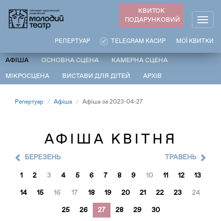
Перейти
КВИТОК
до
ПОДАРУНКОВИЙ
Togg
основного
navig
вмісту
РЕПЕРТУАР
TELEGRAM КАСИР
МОЇ КВИТКИ
АФІША
ОСНОВНА СЦЕНА
КАМЕРНА СЦЕНА
МІКРОСЦЕНА
ВИСТАВИ ДЛЯ ДІТЕЙ
АРХІВ
Репертуар
Афіша
Афіша за 2023-04-27
АФІША КВІТНЯ
БЕРЕЗЕНЬ
ТРАВЕНЬ
1
2
3
4
5
6
7
8
9
10
11
12
13
14
15
16
17
18
19
20
21
22
23
24
25
26
27
28
29
30