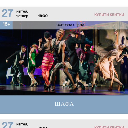
27
квітня,
КУПИТИ КВИТКИ
четвер
18:00
16+
ОСНОВНА СЦЕНА
ШАФА
27
квітня,