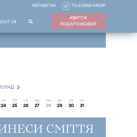
МОЇ КВИТКИ
TELEGRAM КАСИР
КВИТОК
ПОШУКОВА
BOUT US
ПОДАРУНКОВИЙ
ФОРМА
Пошук
ТОПАД
ЧТ
ПТ
СБ
НД
ПН
ВТ
СР
ЧТ
24
25
26
27
28
29
30
31
ВИНЕСИ СМІТТЯ