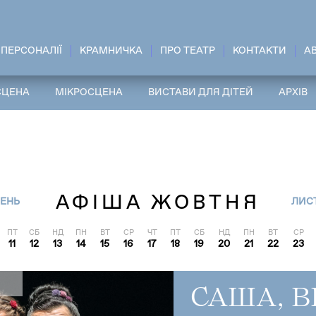
ПЕРСОНАЛІЇ
КРАМНИЧКА
ПРО ТЕАТР
КОНТАКТИ
A
СЦЕНА
МІКРОСЦЕНА
ВИСТАВИ ДЛЯ ДІТЕЙ
АРХІВ
АФІША ЖОВТНЯ
СЕНЬ
ЛИС
ПТ
СБ
НД
ПН
ВТ
СР
ЧТ
ПТ
СБ
НД
ПН
ВТ
СР
11
12
13
14
15
16
17
18
19
20
21
22
23
САША, 