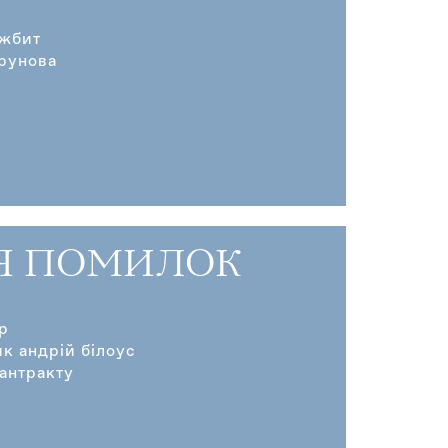
ожбит
трунова
Я ПОМИЛОК
р
к андрій білоус
 антракту