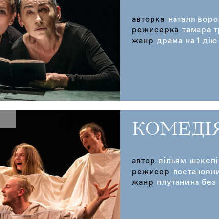
авторка
наталя вор
режисерка
тамара 
жанр
драма на 1 дію
КОМЕДІ
автор
вільям шекспі
режисер
постановни
жанр
плутанина без