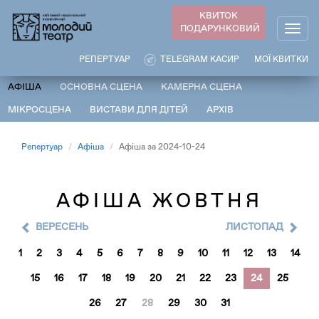
Перейти
КВИТОК
до
ПОДАРУНКОВИЙ
Togg
основного
navig
вмісту
РЕПЕРТУАР
TELEGRAM КАСИР
МОЇ КВИТКИ
АФІША
ОСНОВНА СЦЕНА
КАМЕРНА СЦЕНА
МІКРОСЦЕНА
ВИСТАВИ ДЛЯ ДІТЕЙ
АРХІВ
Репертуар
Афіша
Афіша за 2024-10-24
АФІША ЖОВТНЯ
ВЕРЕСЕНЬ
ЛИСТОПАД
1
2
3
4
5
6
7
8
9
10
11
12
13
14
15
16
17
18
19
20
21
22
23
24
25
26
27
28
29
30
31