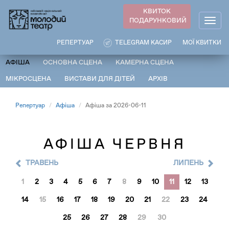
Перейти
КВИТОК
до
ПОДАРУНКОВИЙ
Togg
основного
navig
вмісту
РЕПЕРТУАР
TELEGRAM КАСИР
МОЇ КВИТКИ
АФІША
ОСНОВНА СЦЕНА
КАМЕРНА СЦЕНА
МІКРОСЦЕНА
ВИСТАВИ ДЛЯ ДІТЕЙ
АРХІВ
Репертуар
Афіша
Афіша за 2026-06-11
АФІША ЧЕРВНЯ
ТРАВЕНЬ
ЛИПЕНЬ
1
2
3
4
5
6
7
8
9
10
11
12
13
14
15
16
17
18
19
20
21
22
23
24
25
26
27
28
29
30