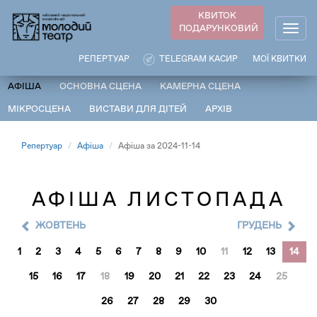
Перейти
КВИТОК
до
ПОДАРУНКОВИЙ
Togg
основного
navig
вмісту
РЕПЕРТУАР
TELEGRAM КАСИР
МОЇ КВИТКИ
АФІША
ОСНОВНА СЦЕНА
КАМЕРНА СЦЕНА
МІКРОСЦЕНА
ВИСТАВИ ДЛЯ ДІТЕЙ
АРХІВ
Репертуар
Афіша
Афіша за 2024-11-14
АФІША ЛИСТОПАДА
ЖОВТЕНЬ
ГРУДЕНЬ
1
2
3
4
5
6
7
8
9
10
11
12
13
14
15
16
17
18
19
20
21
22
23
24
25
26
27
28
29
30