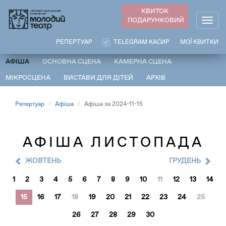
Перейти
КВИТОК
до
ПОДАРУНКОВИЙ
Togg
основного
navig
вмісту
РЕПЕРТУАР
TELEGRAM КАСИР
МОЇ КВИТКИ
АФІША
ОСНОВНА СЦЕНА
КАМЕРНА СЦЕНА
МІКРОСЦЕНА
ВИСТАВИ ДЛЯ ДІТЕЙ
АРХІВ
Репертуар
Афіша
Афіша за 2024-11-15
АФІША ЛИСТОПАДА
ЖОВТЕНЬ
ГРУДЕНЬ
1
2
3
4
5
6
7
8
9
10
11
12
13
14
15
16
17
18
19
20
21
22
23
24
25
26
27
28
29
30