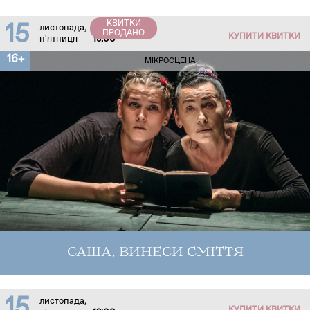
КВИТКИ
15
листопада,
ПРОДАНО
КУПИТИ КВИТКИ
п'ятниця
18:00
16+
МІКРОСЦЕНА
САША, ВИНЕСИ СМІТТЯ
15
листопада,