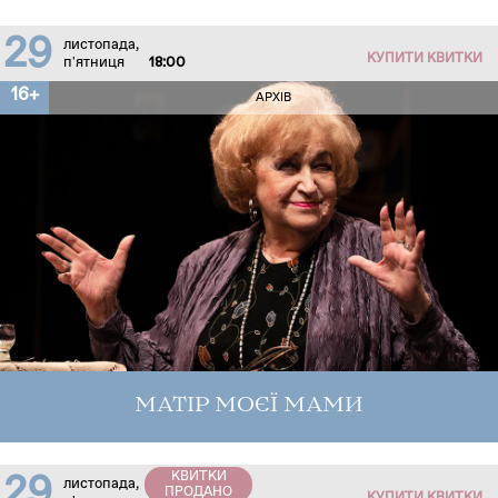
29
листопада,
КУПИТИ КВИТКИ
п'ятниця
18:00
16+
АРХІВ
МАТІР МОЄЇ МАМИ
КВИТКИ
29
листопада,
ПРОДАНО