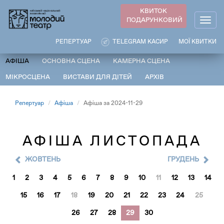
Перейти
КВИТОК
до
ПОДАРУНКОВИЙ
Togg
основного
navig
вмісту
РЕПЕРТУАР
TELEGRAM КАСИР
МОЇ КВИТКИ
АФІША
ОСНОВНА СЦЕНА
КАМЕРНА СЦЕНА
МІКРОСЦЕНА
ВИСТАВИ ДЛЯ ДІТЕЙ
АРХІВ
Репертуар
Афіша
Афіша за 2024-11-29
АФІША ЛИСТОПАДА
ЖОВТЕНЬ
ГРУДЕНЬ
1
2
3
4
5
6
7
8
9
10
11
12
13
14
15
16
17
18
19
20
21
22
23
24
25
26
27
28
29
30